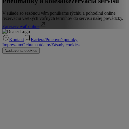
Pneumatiky a kolesá
Rezervácia servisu
V súlade so sezónou vám ponúkame rýchlu a pohodlnú online
rezerváciu všetkých voľných termínov do servisu našej prevádzky.
Zarezervovať online
Kontakt
Kariéra/Pracovné ponuky
Impressum
Ochrana údajov
Zásady cookies
Nastavenia cookies