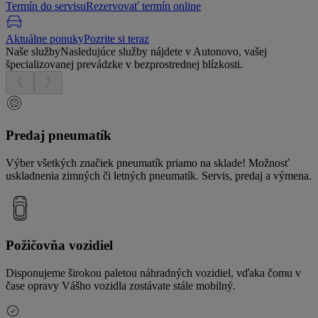
Termín do servisu
Rezervovať termín online
Aktuálne ponuky
Pozrite si teraz
Naše služby
Nasledujúce služby nájdete v Autonovo, vašej
špecializovanej prevádzke v bezprostrednej blízkosti.
Predaj pneumatík
Výber všetkých značiek pneumatík priamo na sklade! Možnosť
uskladnenia zimných či letných pneumatík. Servis, predaj a výmena.
Požičovňa vozidiel
Disponujeme širokou paletou náhradných vozidiel, vďaka čomu v
čase opravy Vášho vozidla zostávate stále mobilný.